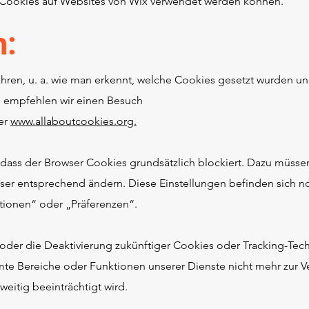
e Cookies auf Websites von Wix verwendet werden können.
n:
hren, u. a. wie man erkennt, welche Cookies gesetzt wurden un
t, empfehlen wir einen Besuch
er
www.allaboutcookies.org.
, dass der Browser Cookies grundsätzlich blockiert. Dazu müsse
ser entsprechend ändern. Diese Einstellungen befinden sich n
ionen“ oder „Präferenzen“.
oder die Deaktivierung zukünftiger Cookies oder Tracking-Tec
mte Bereiche oder Funktionen unserer Dienste nicht mehr zur 
eitig beeinträchtigt wird.