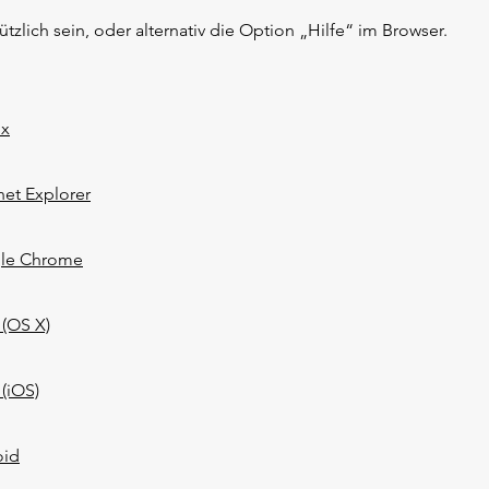
zlich sein, oder alternativ die Option „Hilfe“ im Browser.
ox
net Explorer
gle Chrome
 (OS X)
 (iOS)
oid