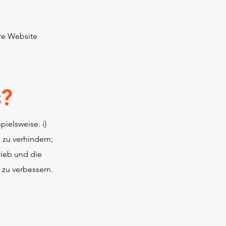
ere Website
s?
ielsweise: i)
 zu verhindern;
rieb und die
 zu verbessern.